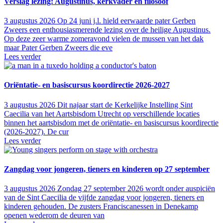
Verslag lezing: Augustinus, kerkvader en filosoof
3 augustus 2026
Op 24 juni j.l. hield eerwaarde pater Gerben
Zweers een enthousiasmerende lezing over de heilige Augustinus.
Op deze zeer warme zomeravond vielen de mussen van het dak
maar Pater Gerben Zweers die eve
Lees verder
Oriëntatie- en basiscursus koordirectie 2026-2027
3 augustus 2026
Dit najaar start de Kerkelijke Instelling Sint
Caecilia van het Aartsbisdom Utrecht op verschillende locaties
binnen het aartsbisdom met de oriëntatie- en basiscursus koordirectie
(2026-2027). De cur
Lees verder
Zangdag voor jongeren, tieners en kinderen op 27 september
3 augustus 2026
Zondag 27 september 2026 wordt onder auspiciën
van de Sint Caecilia de vijfde zangdag voor jongeren, tieners en
kinderen gehouden. De zusters Franciscanessen in Denekamp
openen wederom de deuren van