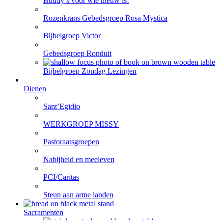
Buddy’s voor wie nieuw is!
Rozenkrans Gebedsgroep Rosa Mystica
Bijbelgroep Victor
Gebedsgroep Ronduit
Bijbelgroep Zondag Lezingen
Dienen
Sant’Egidio
WERKGROEP MISSY
Pastoraatsgroepen
Nabijheid en meeleven
PCI/Caritas
Steun aan arme landen
Sacramenten