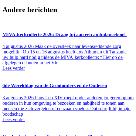
Andere berichten
MIVA-kerkcollecte 2026: Draag bij aan een ambulanceboot
4 augustus 2026
Maak de oversteek naar levensreddende zorg
mogelijk Op 15 en 16 augustus heeft arts Athuman uit Tanzania
uw hulp hard nodig tijdens de MIVA-kerkcollecte: “Hier op de
afgelegen eilanden in het Vic
Lees verder
6de Wereld­dag van de Groot­ouders en de Ouderen
3 augustus 2026
Paus Leo XIV roept onder anderen jon­ge­ren op om
ouderen in hun omge­ving te bezoeken en nabij­heid te tonen aan
mensen die zich vergeten of een­zaam voelen. Dat schrijft hij in zijn
bood­schap
Lees verder