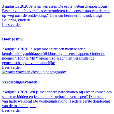
3 augustus 2026
Je laten verrassen De grote wetenschapper Louis
Pasteur zei: “Je over alles verwonderen is de eerste stap van de rede
op weg naar de ontdekking.” Daaraan herinnert ons ook Luigi
Ballerini, kinderb
Lees verder
Hoor je mij?
2 augustus 2026
In september start een nieuwe serie
kennismakingsmiddagen bij kloostergemeenschappen. Onder de
noemer ‘Hoor je Mij?’ openen zo’n achttien verschillende
gemeenschappen van mannelijke
Lees verder
Verdiepingsavonden
2 augustus 2026
Wil je met andere parochianen bij elkaar komen om
samen te bidden en je katholieke geloof te verdiepen? Dan ben je
van harte welkom! De verdiepingsavond is iedere eerste donderdag
van de maand bij iem
Lees verder