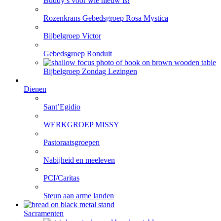
Buddy’s voor wie nieuw is!
Rozenkrans Gebedsgroep Rosa Mystica
Bijbelgroep Victor
Gebedsgroep Ronduit
Bijbelgroep Zondag Lezingen
Dienen
Sant’Egidio
WERKGROEP MISSY
Pastoraatsgroepen
Nabijheid en meeleven
PCI/Caritas
Steun aan arme landen
Sacramenten