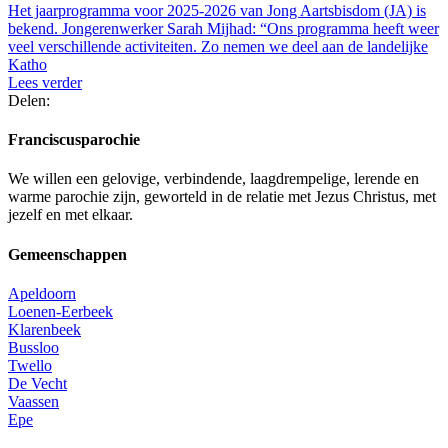
Het jaarprogramma voor 2025-2026 van Jong Aartsbisdom (JA) is
bekend. Jongerenwerker Sarah Mijhad: “Ons programma heeft weer
veel verschillende activiteiten. Zo nemen we deel aan de landelijke
Katho
Lees verder
Delen:
Franciscusparochie
We willen een gelovige, verbindende, laagdrempelige, lerende en
warme parochie zijn, geworteld in de relatie met Jezus Christus, met
jezelf en met elkaar.
Gemeenschappen
Apeldoorn
Loenen-Eerbeek
Klarenbeek
Bussloo
Twello
De Vecht
Vaassen
Epe