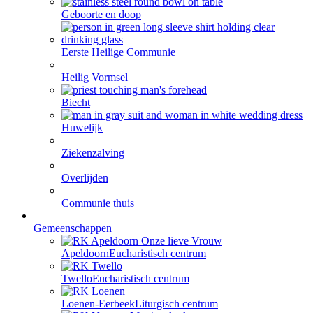
Geboorte en doop
Eerste Heilige Communie
Heilig Vormsel
Biecht
Huwelijk
Ziekenzalving
Overlijden
Communie thuis
Gemeenschappen
Apeldoorn
Eucharistisch centrum
Twello
Eucharistisch centrum
Loenen-Eerbeek
Liturgisch centrum