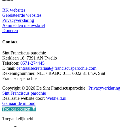
RK websites
Gerelateerde websites
Privacyverklaring
Aanmelden nieuwsbrief
Doneren
Contact
Sint Franciscus parochie
Kerklaan 18, 7391 AN Twello
Telefoon:
0571-274445
E-mail:
centraalsecretariaat@franciscusparochie.com
Rekeningnummer: NL17 RABO 0111 0022 81 t.n.v. Sint
Franciscusparochie
Copyright © 2026 De Sint Franciscusparochie |
Privacyverklaring
Sint Franciscus parochie
Realisatie website door:
Webheld.nl
Ga naar de inhoud
Toolbar openen
Toegankelijkheid