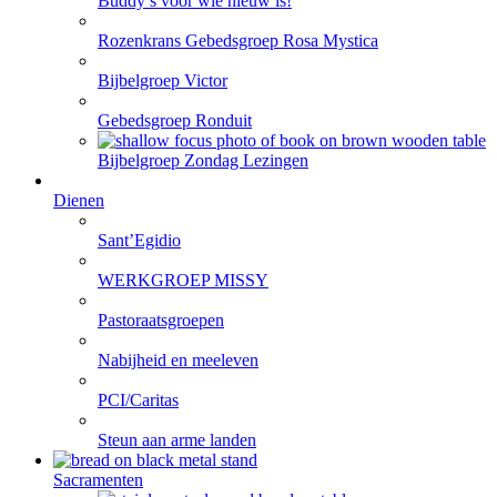
Buddy’s voor wie nieuw is!
Rozenkrans Gebedsgroep Rosa Mystica
Bijbelgroep Victor
Gebedsgroep Ronduit
Bijbelgroep Zondag Lezingen
Dienen
Sant’Egidio
WERKGROEP MISSY
Pastoraatsgroepen
Nabijheid en meeleven
PCI/Caritas
Steun aan arme landen
Sacramenten