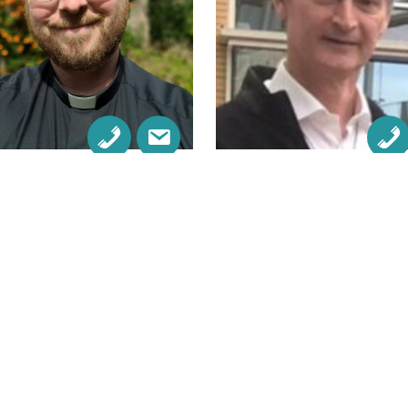
n Rutgers
Ronald Dashorst
ievicaris
Diaken
S VERDER
LEES VERDER