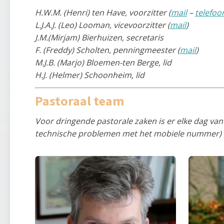
H.W.M. (Henri) ten Have, voorzitter (
mail
–
telefoo
L.J.A.J. (Leo) Looman, vicevoorzitter (
mail
)
J.M.(Mirjam) Bierhuizen, secretaris
F. (Freddy) Scholten, penningmeester (
mail
)
M.J.B. (Marjo) Bloemen-ten Berge, lid
H.J. (Helmer) Schoonheim, lid
Pastoraal team
Voor dringende pastorale zaken is er elke dag van 
technische problemen met het mobiele nummer)