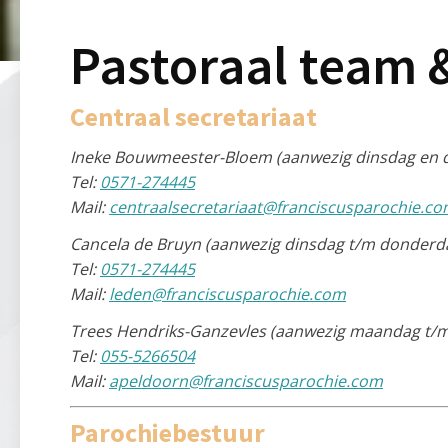
Pastoraal team 
Centraal secretariaat
Ineke Bouwmeester-Bloem (aanwezig dinsdag en 
Tel:
0571-274445
Mail:
centraalsecretariaat@franciscusparochie.c
Cancela de Bruyn (aanwezig dinsdag t/m donderdag
Tel:
0571-274445
Mail:
leden@franciscusparochie.com
Trees Hendriks-Ganzevles (aanwezig maandag t/m
Tel:
055-5266504
Mail:
apeldoorn@franciscusparochie.com
Parochiebestuur