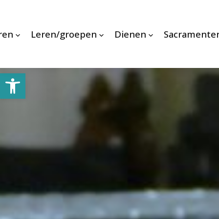
ren
Leren/groepen
Dienen
Sacramente
Toolbar openen