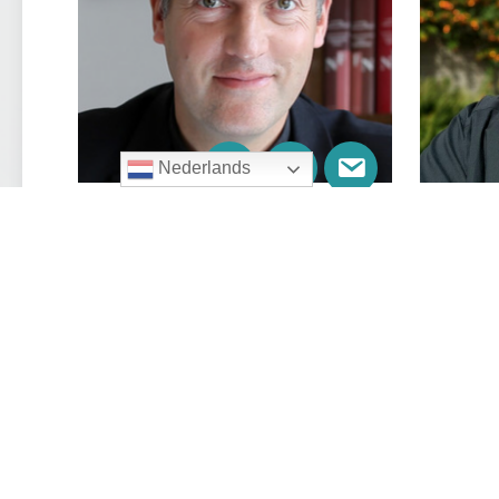
Nederlands
Henri ten Have
Joha
Pastoor
Paroch
Vanaf 1 januari 2023 mag ik
LEE
pastoor zijn in de St.
Franciscusparochie. Mijn naam
is Henri (Henricus Wilhelmus
Maria) ten Have, ik ben
geboren op 4 juli 1968 op een
boerderij onder de St.
Willibrordus