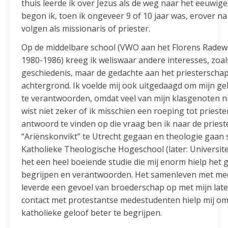
thuis leerde ik over Jezus als de weg naar het eeuwig
begon ik, toen ik ongeveer 9 of 10 jaar was, erover n
volgen als missionaris of priester.
Op de middelbare school (VWO aan het Florens Radewij
1980-1986) kreeg ik weliswaar andere interesses, zoal
geschiedenis, maar de gedachte aan het priesterschap 
achtergrond. Ik voelde mij ook uitgedaagd om mijn gel
te verantwoorden, omdat veel van mijn klasgenoten nie
wist niet zeker of ik misschien een roeping tot pries
antwoord te vinden op die vraag ben ik naar de priest
“Ariënskonvikt” te Utrecht gegaan en theologie gaan
Katholieke Theologische Hogeschool (later: Universitei
het een heel boeiende studie die mij enorm hielp het g
begrijpen en verantwoorden. Het samenleven met me
leverde een gevoel van broederschap op met mijn late
contact met protestantse medestudenten hielp mij om
katholieke geloof beter te begrijpen.