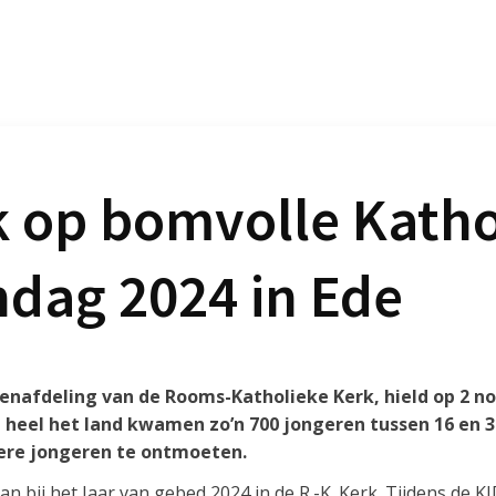
k op bomvolle Katho
dag 2024 in Ede
renafdeling van de Rooms-Katholieke Kerk, hield op 2 
t heel het land kwamen zo’n 700 jongeren tussen 16 en 3
ere jongeren te ontmoeten.
an bij het Jaar van gebed 2024 in de R.-K. Kerk. Tijdens de K