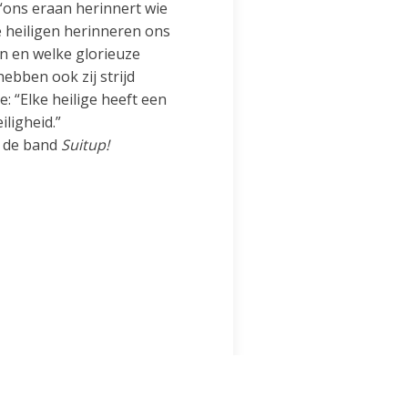
n “ons eraan herinnert wie
e heiligen herinneren ons
n en welke glorieuze
ebben ook zij strijd
e: “Elke heilige heeft een
iligheid.”
n de band
Suitup!