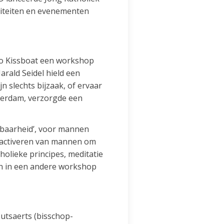
iviteiten en evenementen
ko Kissboat een workshop
rald Seidel hield een
jn slechts bijzaak, of ervaar
tterdam, verzorgde een
baarheid’, voor mannen
t activeren van mannen om
holieke principes, meditatie
en in een andere workshop
utsaerts (bisschop-