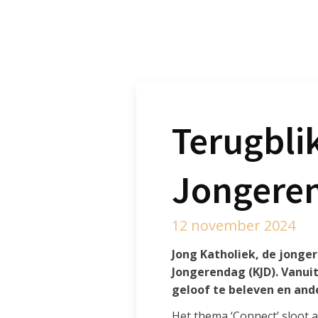
Terugbli
Jongeren
12 november 2024
Jong Katholiek, de jonge
Jongerendag (KJD). Vanui
geloof te beleven en and
Het thema ‘Connect’ sloot a