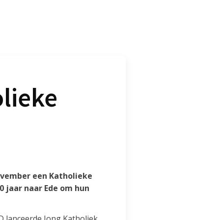
lieke
november een Katholieke
0 jaar naar Ede om hun
JD lanceerde Jong Katholiek