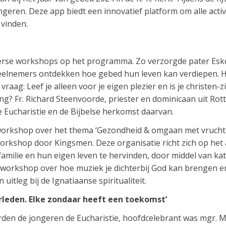
ngeren. Deze app biedt een innovatief platform om alle act
 vinden.
verse workshops op het programma. Zo verzorgde pater Es
deelnemers ontdekken hoe gebed hun leven kan verdiepen. Ha
raag: Leef je alleen voor je eigen plezier en is je christen-zi
ing? Fr. Richard Steenvoorde, priester en dominicaan uit Ro
Eucharistie en de Bijbelse herkomst daarvan.
orkshop over het thema ‘Gezondheid & omgaan met vrucht
workshop door Kingsmen. Deze organisatie richt zich op he
familie en hun eigen leven te hervinden, door middel van kat
 workshop over hoe muziek je dichterbij God kan brengen 
uitleg bij de Ignatiaanse spiritualiteit.
erleden. Elke zondaar heeft een toekomst’
en de jongeren de Eucharistie, hoofdcelebrant was mgr. M