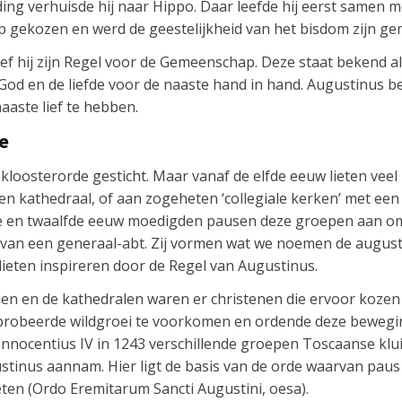
jding verhuisde hij naar Hippo. Daar leefde hij eerst samen m
op gekozen en werd de geestelijkheid van het bisdom zijn g
chreef hij zijn Regel voor de Gemeenschap. Deze staat bekend 
God en de liefde voor de naaste hand in hand. Augustinus b
aste lief te hebben.
ie
kloosterorde gesticht. Maar vanaf de elfde eeuw lieten veel
 kathedraal, of aan zogeheten ‘collegiale kerken’ met een k
fde en twaalfde eeuw moedigden pausen deze groepen aan om
 van een generaal-abt. Zij vormen wat we noemen de august
 lieten inspireren door de Regel van Augustinus.
en en de kathedralen waren er christenen die ervoor kozen 
 probeerde wildgroei te voorkomen en ordende deze bewegi
Innocentius IV in 1243 verschillende groepen Toscaanse klu
stinus aannam. Hier ligt de basis van de orde waarvan paus 
ten (Ordo Eremitarum Sancti Augustini, oesa).