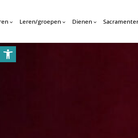
ren
Leren/groepen
Dienen
Sacramente
Toolbar openen