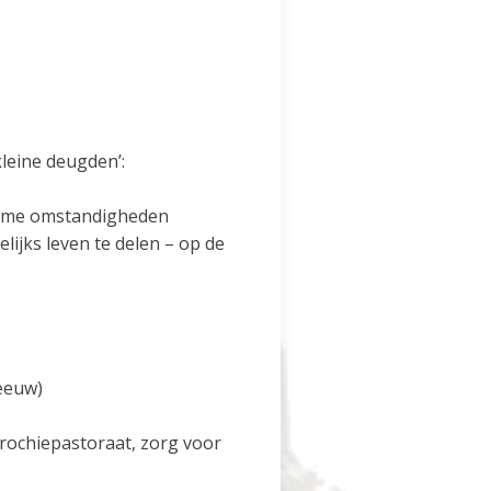
kleine deugden’:
sarme omstandigheden
lijks leven te delen – op de
 eeuw)
arochiepastoraat, zorg voor