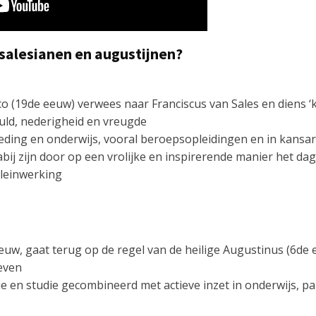
 salesianen en augustijnen?
co (19de eeuw) verwees naar Franciscus van Sales en diens ‘
uld, nederigheid en vreugde
oeding en onderwijs, vooral beroepsopleidingen en in kan
ij zijn door op een vrolijke en inspirerende manier het dage
pleinwerking
euw, gaat terug op de regel van de heilige Augustinus (6de
even
e en studie gecombineerd met actieve inzet in onderwijs, p