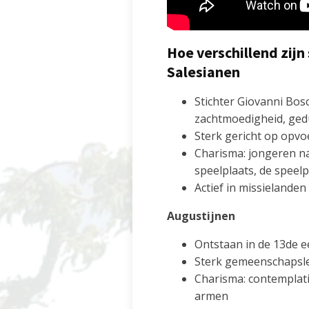
Hoe verschillend zijn
Salesianen
Stichter Giovanni Bos
zachtmoedigheid, ged
Sterk gericht op opv
Charisma: jongeren nab
speelplaats, de speel
Actief in missielanden
Augustijnen
Ontstaan in de 13de e
Sterk gemeenschapsl
Charisma: contemplati
armen