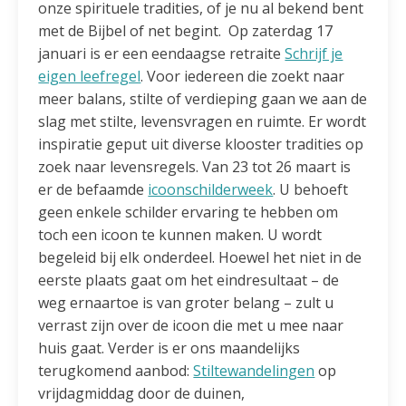
onze spirituele tradities, of je nu al bekend bent
met de Bijbel of net begint. Op zaterdag 17
januari is er een eendaagse retraite
Schrijf je
eigen leefregel
. Voor iedereen die zoekt naar
meer balans, stilte of verdieping gaan we aan de
slag met stilte, levensvragen en ruimte. Er wordt
inspiratie geput uit diverse klooster tradities op
zoek naar levensregels. Van 23 tot 26 maart is
er de befaamde
icoonschilderweek
. U behoeft
geen enkele schilder ervaring te hebben om
toch een icoon te kunnen maken. U wordt
begeleid bij elk onderdeel. Hoewel het niet in de
eerste plaats gaat om het eindresultaat – de
weg ernaartoe is van groter belang – zult u
verrast zijn over de icoon die met u mee naar
huis gaat. Verder is er ons maandelijks
terugkomend aanbod:
Stiltewandelingen
op
vrijdagmiddag door de duinen,