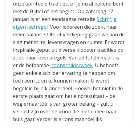
onze spirituele tradities, of je nu al bekend bent
met de Bijbel of net begint. Op zaterdag 17
januari is er een eendaagse retraite
Schrijf je
eigen leefregel
. Voor iedereen die zoekt naar
meer balans, stilte of verdieping gaan we aan de
slag met stilte, levensvragen en ruimte. Er wordt
inspiratie geput uit diverse klooster tradities op
zoek naar levensregels. Van 23 tot 26 maart is
er de befaamde
icoonschilderweek
. U behoeft
geen enkele schilder ervaring te hebben om
toch een icoon te kunnen maken. U wordt
begeleid bij elk onderdeel. Hoewel het niet in de
eerste plaats gaat om het eindresultaat – de
weg ernaartoe is van groter belang – zult u
verrast zijn over de icoon die met u mee naar
huis gaat. Verder is er ons maandelijks
terugkomend aanbod:
Stiltewandelingen
op
vrijdagmiddag door de duinen,