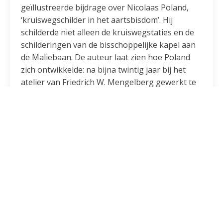
geïllustreerde bijdrage over Nicolaas Poland,
‘kruiswegschilder in het aartsbisdom’. Hij
schilderde niet alleen de kruiswegstaties en de
schilderingen van de bisschoppelijke kapel aan
de Maliebaan. De auteur laat zien hoe Poland
zich ontwikkelde: na bijna twintig jaar bij het
atelier van Friedrich W. Mengelberg gewerkt te
hebben, ging Poland zijn eigen weg.
Diocesaan diaconaal werker Tom van Vilsteren
schrijft over ‘Caritas en diaconie in een
geopolitieke storm’: hoe kan de huidige
geopolitieke situatie doorwerken naar caritas
en diaconie in Nederland? En tot slot is (in plaats
van zijn column) de Vastenbrief van kardinaal
Eijk opgenomen.
Lees de Vastenboodschap
van kardinaal Eijk
Bestel dit nummer
of
neem een abonnement
op