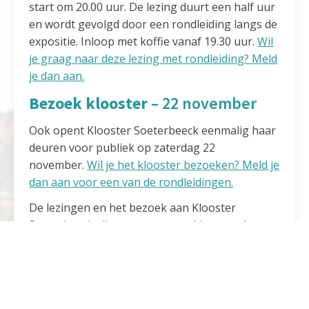
start om 20.00 uur. De lezing duurt een half uur
en wordt gevolgd door een rondleiding langs de
expositie. Inloop met koffie vanaf 19.30 uur.
Wil
je graag naar deze lezing met rondleiding? Meld
je dan aan.
Bezoek klooster
– 22 november
Ook opent Klooster Soeterbeeck eenmalig haar
deuren voor publiek op zaterdag 22
november.
Wil je het klooster bezoeken? Meld je
dan aan voor een van de rondleidingen.
De lezingen en het bezoek aan Klooster
Soeterbeeck zijn een samenwerking van de
Noord Oost Brabantse Bibliotheken, Museum
Krona, Radboud Universiteit Nijmegen, Titus
Brandsma Instituut en Radboud Erfgoed.
Bron:
Kloostermagazine