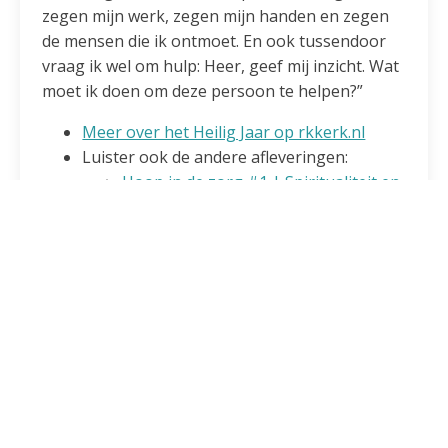
zegen mijn werk, zegen mijn handen en zegen
de mensen die ik ontmoet. En ook tussendoor
vraag ik wel om hulp: Heer, geef mij inzicht. Wat
moet ik doen om deze persoon te helpen?”
Meer over het Heilig Jaar op rkkerk.nl
Luister ook de andere afleveringen:
Hoop in de zorg #1 | Spiritualiteit en
de heilige Camillus
Hoop in de zorg #2 | De audiëntie bij
de paus veranderde mij
Hoop in de zorg #3 | Als ik geen
hoop had zou ik dit werk niet kunnen
doen
Hoop in de zorg #4 | Armoede en
gezondheid
Neem een kijkje op
bewegingvanhoop.nl
,
de campagnesite van de R.-K. Kerk in het