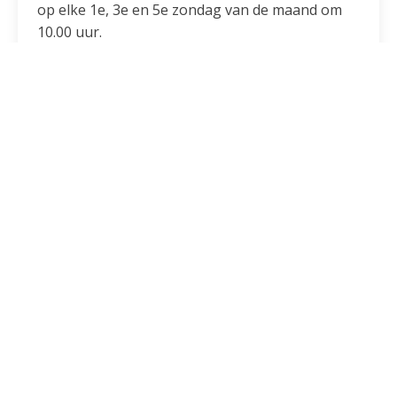
op elke 1e, 3e en 5e zondag van de maand om
10.00 uur.
Taalkundig
De woorden (
het) reliek
(onzijdig) en (
de)
relikwie
(vrouwelijk) zijn synoniemen. Ze worden
gebruikt voor een overblijfsel van een heilige —
bijvoorbeeld een deel van het lichaam of een
voorwerp dat met hem of haar in aanraking is
geweest — dat wordt vereerd vanwege zijn
religieuze of historische betekenis.
Certificaat
Bij het betreffende reliek van de Heilige
Bernadette in Overveen, hoort een in het Latijn
opgesteld certificaat dat in 1934 is uitgegeven
door het bisdom Nevers (Frankrijk). In dat
bisdom rust het lichaam van Bernadette sinds