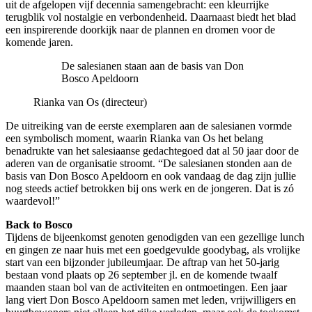
uit de afgelopen vijf decennia samengebracht: een kleurrijke
terugblik vol nostalgie en verbondenheid. Daarnaast biedt het blad
een inspirerende doorkijk naar de plannen en dromen voor de
komende jaren.
De salesianen staan aan de basis van Don
Bosco Apeldoorn
Rianka van Os (directeur)
De uitreiking van de eerste exemplaren aan de salesianen vormde
een symbolisch moment, waarin Rianka van Os het belang
benadrukte van het salesiaanse gedachtegoed dat al 50 jaar door de
aderen van de organisatie stroomt. “De salesianen stonden aan de
basis van Don Bosco Apeldoorn en ook vandaag de dag zijn jullie
nog steeds actief betrokken bij ons werk en de jongeren. Dat is zó
waardevol!”
Back to Bosco
Tijdens de bijeenkomst genoten genodigden van een gezellige lunch
en gingen ze naar huis met een goedgevulde goodybag, als vrolijke
start van een bijzonder jubileumjaar. De aftrap van het 50-jarig
bestaan vond plaats op 26 september jl. en de komende twaalf
maanden staan bol van de activiteiten en ontmoetingen. Een jaar
lang viert Don Bosco Apeldoorn samen met leden, vrijwilligers en