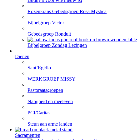
Buddy’s voor wie nieuw is!
Rozenkrans Gebedsgroep Rosa Mystica
Bijbelgroep Victor
Gebedsgroep Ronduit
Bijbelgroep Zondag Lezingen
Dienen
Sant’Egidio
WERKGROEP MISSY
Pastoraatsgroepen
Nabijheid en meeleven
PCI/Caritas
Steun aan arme landen
Sacramenten