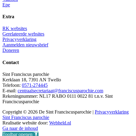
Epe
Extra
RK websites
Gerelateerde websites
Privacyverklaring
Aanmelden nieuwsbrief
Doneren
Contact
Sint Franciscus parochie
Kerklaan 18, 7391 AN Twello
Telefoon:
0571-274445
E-mail:
centraalsecretariaat@franciscusparochie.com
Rekeningnummer: NL17 RABO 0111 0022 81 t.n.v. Sint
Franciscusparochie
Copyright © 2026 De Sint Franciscusparochie |
Privacyverklaring
Sint Franciscus parochie
Realisatie website door:
Webheld.nl
Ga naar de inhoud
Toolbar openen