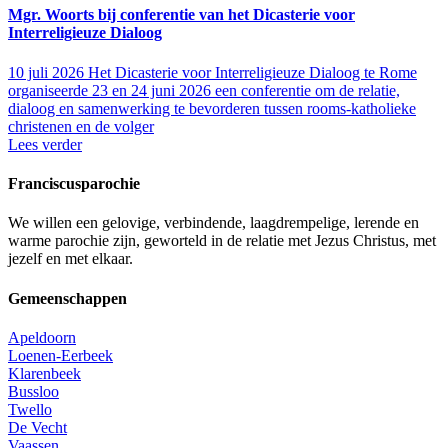
Mgr. Woorts bij conferentie van het Dicasterie voor
Interreligieuze Dialoog
10 juli 2026
Het Dicasterie voor Interreligieuze Dialoog te Rome
organiseerde 23 en 24 juni 2026 een conferentie om de relatie,
dialoog en samenwerking te bevorderen tussen rooms-katholieke
christenen en de volger
Lees verder
Franciscusparochie
We willen een gelovige, verbindende, laagdrempelige, lerende en
warme parochie zijn, geworteld in de relatie met Jezus Christus, met
jezelf en met elkaar.
Gemeenschappen
Apeldoorn
Loenen-Eerbeek
Klarenbeek
Bussloo
Twello
De Vecht
Vaassen