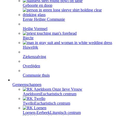
Geboorte en doop
Eerste Heilige Communie
Heilig Vormsel
Biecht
Huwelijk
Ziekenzalving
Overlijden
Communie thuis
Gemeenschappen
Apeldoorn
Eucharistisch centrum
Twello
Eucharistisch centrum
Loenen-Eerbeek
Liturgisch centrum