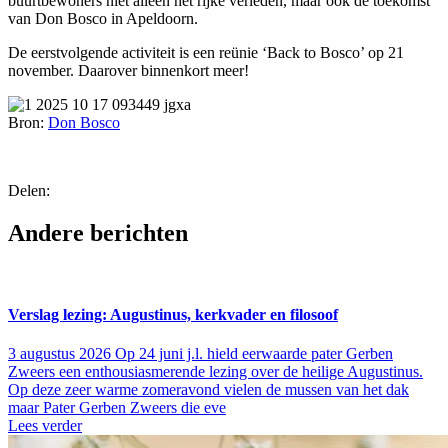
buurtbewoners niet alleen het rijke verleden, maar ook de toekomst
van Don Bosco in Apeldoorn.
De eerstvolgende activiteit is een reünie ‘Back to Bosco’ op 21
november. Daarover binnenkort meer!
Bron:
Don Bosco
Delen:
Andere berichten
Verslag lezing: Augustinus, kerkvader en filosoof
3 augustus 2026
Op 24 juni j.l. hield eerwaarde pater Gerben
Zweers een enthousiasmerende lezing over de heilige Augustinus.
Op deze zeer warme zomeravond vielen de mussen van het dak
maar Pater Gerben Zweers die eve
Lees verder