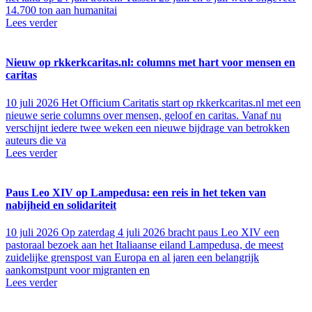
14.700 ton aan humanitai
Lees verder
Nieuw op rkkerkcaritas.nl: columns met hart voor mensen en
caritas
10 juli 2026
Het Officium Caritatis start op rkkerkcaritas.nl met een
nieuwe serie columns over mensen, geloof en caritas. Vanaf nu
verschijnt iedere twee weken een nieuwe bijdrage van betrokken
auteurs die va
Lees verder
Paus Leo XIV op Lampedusa: een reis in het teken van
nabijheid en solidariteit
10 juli 2026
Op zaterdag 4 juli 2026 bracht paus Leo XIV een
pastoraal bezoek aan het Italiaanse eiland Lampedusa, de meest
zuidelijke grenspost van Europa en al jaren een belangrijk
aankomstpunt voor migranten en
Lees verder