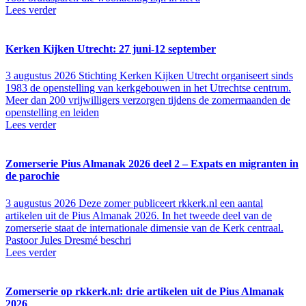
Lees verder
Kerken Kijken Utrecht: 27 juni-12 september
3 augustus 2026
Stichting Kerken Kijken Utrecht organiseert sinds
1983 de openstelling van kerkgebouwen in het Utrechtse centrum.
Meer dan 200 vrijwilligers verzorgen tijdens de zomermaanden de
openstelling en leiden
Lees verder
Zomerserie Pius Almanak 2026 deel 2 – Expats en migranten in
de parochie
3 augustus 2026
Deze zomer publiceert rkkerk.nl een aantal
artikelen uit de Pius Almanak 2026. In het tweede deel van de
zomerserie staat de internationale dimensie van de Kerk centraal.
Pastoor Jules Dresmé beschri
Lees verder
Zomerserie op rkkerk.nl: drie artikelen uit de Pius Almanak
2026