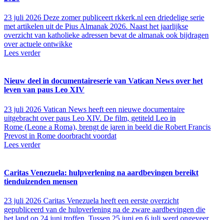
23 juli 2026
Deze zomer publiceert rkkerk.nl een driedelige serie
met artikelen uit de Pius Almanak 2026. Naast het jaarlijkse
overzicht van katholieke adressen bevat de almanak ook bijdragen
over actuele ontwikke
Lees verder
Nieuw deel in documentaireserie van Vatican News over het
leven van paus Leo XIV
23 juli 2026
Vatican News heeft een nieuwe documentaire
uitgebracht over paus Leo XIV. De film, getiteld Leo in
Rome (Leone a Roma), brengt de jaren in beeld die Robert Francis
Prevost in Rome doorbracht voordat
Lees verder
Caritas Venezuela: hulpverlening na aardbevingen bereikt
tienduizenden mensen
23 juli 2026
Caritas Venezuela heeft een eerste overzicht
gepubliceerd van de hulpverlening na de zware aardbevingen die
het land op 24 juni troffen. Tussen 25 juni en 6 juli werd ongeveer