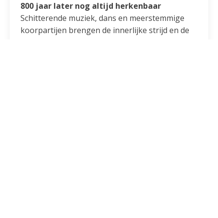
800 jaar later nog altijd herkenbaar
Schitterende muziek, dans en meerstemmige
koorpartijen brengen de innerlijke strijd en de
spirituele bevrijding van Franciscus dichtbij. We
zien een mens die probeert te breken met zijn
angst, met zijn verleden, met de stemmen die
hem klein houden — en die ontdekt dat ware
rijkdom ontstaat in eenvoud, liefde en vrede.
Een verhaal dat eeuwen oud, maar tegelijkertijd
800 jaar later nog herkenbaar is.
Franciscus – De Familiemusical is een groots,
warm en inspirerend theaterstuk voor jong en
oud: een ode aan menselijkheid, geloof,
kwetsbaarheid en de moed om opnieuw te
beginnen.
Laat je dit najaar ook inspireren en woon (alleen
of samen met familie, vrienden, parochianen)