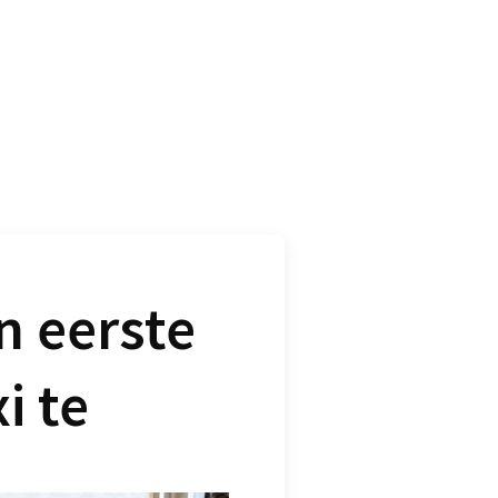
n eerste
i te