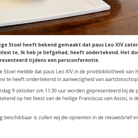
lige Stoel heeft bekend gemaakt dat paus Leo XIV zater
ilexi te, Ik heb je liefgehad, heeft ondertekend. Het 
esenteerd tijdens een persconferentie.
e Stoel meldde dat paus Leo XIV in de privébibliotheek van he
lexi te heeft ondertekend in aanwezigheid van aartsbisschop
dag 9 oktober om 11.30 uur worden gepresenteerd bij de pe
ekend op het feest van de heilige Franciscus van Assisi, is d
g beschikbaar is zullen wij die opnemen in de nieuwsbrief e