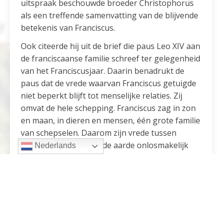
uitspraak beschouwde broeder Christophorus
als een treffende samenvatting van de blijvende
betekenis van Franciscus.
Ook citeerde hij uit de brief die paus Leo XIV aan
de franciscaanse familie schreef ter gelegenheid
van het Franciscusjaar. Daarin benadrukt de
paus dat de vrede waarvan Franciscus getuigde
niet beperkt blijft tot menselijke relaties. Zij
omvat de hele schepping. Franciscus zag in zon
en maan, in dieren en mensen, één grote familie
van schepselen. Daarom zijn vrede tussen
mensen en zorg voor de aarde onlosmakelijk
Nederlands
met elkaar verbonden. Juist in een tijd waarin
het gemeenschappelijk huis van de mensheid
onder druk staat, krijgt deze visie een
bijzondere actualiteit.
San Lorenzo-project