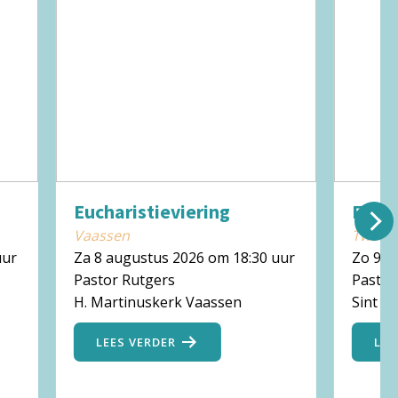
Eucharistieviering
Eucha
Vaassen
Twello
uur
Za 8 augustus 2026 om 18:30 uur
Zo 9 a
Pastor Rutgers
Pastoo
H. Martinuskerk Vaassen
Sint M
LEES VERDER
LEE