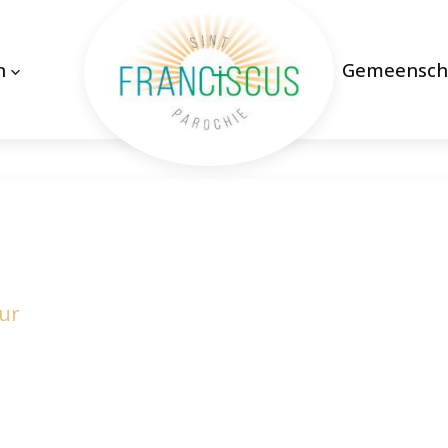
n
Gemeensch
uur