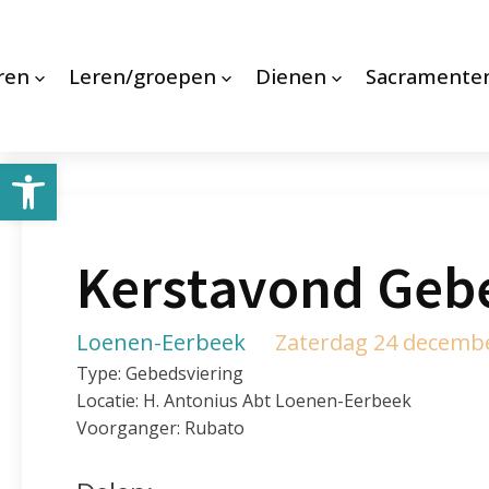
ren
Leren/groepen
Dienen
Sacramente
Toolbar openen
Kerstavond Geb
Loenen-Eerbeek
Zaterdag 24 decembe
Type: Gebedsviering
Locatie: H. Antonius Abt Loenen-Eerbeek
Voorganger: Rubato