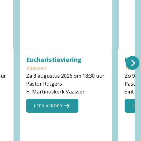
Eucharistieviering
Eucha
Vaassen
Twello
uur
Za 8 augustus 2026 om 18:30 uur
Zo 9 a
Pastor Rutgers
Pastoo
H. Martinuskerk Vaassen
Sint M
LEES VERDER
LEE