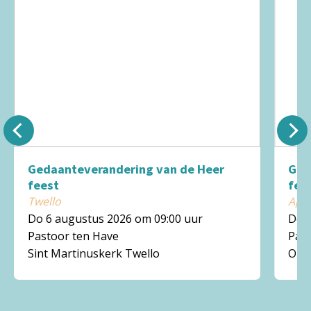
Gedaanteverandering van de Heer
Ged
feest
fee
Twello
Ape
Do 6 augustus 2026 om 09:00 uur
Do 6
Pastoor ten Have
Past
Sint Martinuskerk Twello
Onz