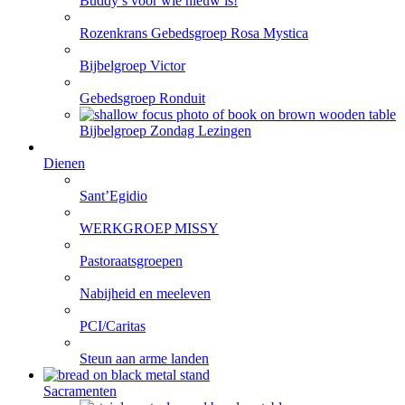
Buddy’s voor wie nieuw is!
Rozenkrans Gebedsgroep Rosa Mystica
Bijbelgroep Victor
Gebedsgroep Ronduit
Bijbelgroep Zondag Lezingen
Dienen
Sant’Egidio
WERKGROEP MISSY
Pastoraatsgroepen
Nabijheid en meeleven
PCI/Caritas
Steun aan arme landen
Sacramenten