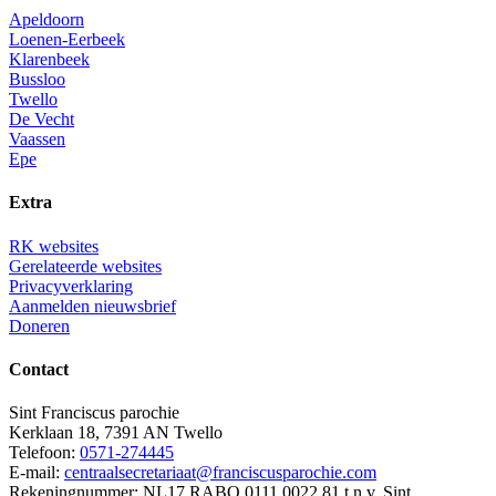
Apeldoorn
Loenen-Eerbeek
Klarenbeek
Bussloo
Twello
De Vecht
Vaassen
Epe
Extra
RK websites
Gerelateerde websites
Privacyverklaring
Aanmelden nieuwsbrief
Doneren
Contact
Sint Franciscus parochie
Kerklaan 18, 7391 AN Twello
Telefoon:
0571-274445
E-mail:
centraalsecretariaat@franciscusparochie.com
Rekeningnummer: NL17 RABO 0111 0022 81 t.n.v. Sint