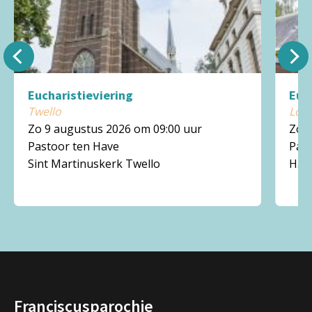
Eucharistieviering
Euc
Twello
Loe
Zo 9 augustus 2026 om 09:00 uur
Zo 9
Pastoor ten Have
Past
Sint Martinuskerk Twello
H. 
Franciscusparochie