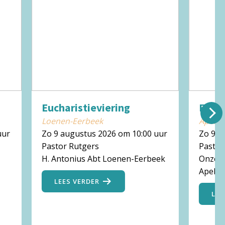
Eucharistieviering
Eucha
Loenen-Eerbeek
Apeld
uur
Zo 9 augustus 2026 om 10:00 uur
Zo 9 a
Pastor Rutgers
Pastoo
H. Antonius Abt Loenen-Eerbeek
Onze L
Apeld
LEES VERDER
LEE