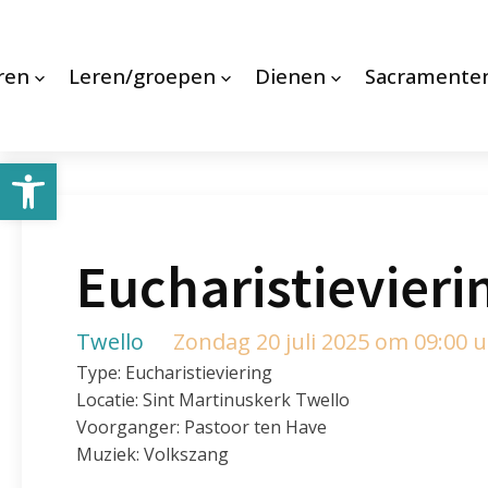
ren
Leren/groepen
Dienen
Sacramente
Toolbar openen
Eucharistievieri
Twello
Zondag 20 juli 2025 om 09:00 
Type: Eucharistieviering
Locatie: Sint Martinuskerk Twello
Voorganger: Pastoor ten Have
Muziek: Volkszang