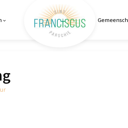
n
Gemeensch
ng
uur