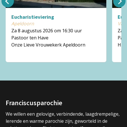
Eucharistieviering
Euc
Apeldoorn
Vaa
Za 8 augustus 2026 om 16:30 uur
Za 8
Pastoor ten Have
Past
Onze Lieve Vrouwekerk Apeldoorn
H. 
Franciscusparochie
We willen een gelovige, verbindende, laagdrempelige,
lerende en warme parochie zijn, geworteld in de