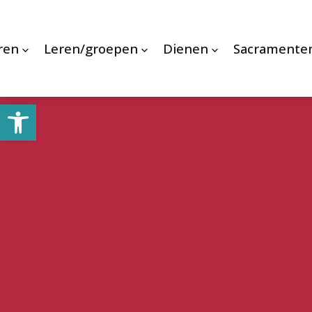
ren
Leren/groepen
Dienen
Sacramente
Toolbar openen