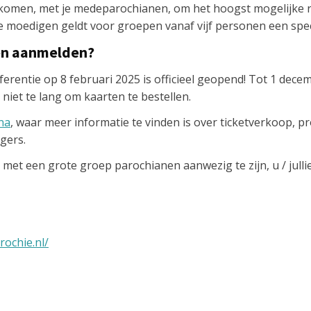
 komen, met je medeparochianen, om het hoogst mogelijke 
e moedigen geldt voor groepen vanaf vijf personen een spec
en aanmelden?
erentie op 8 februari 2025 is officieel geopend! Tot 1 dece
niet te lang om kaarten te bestellen.
na
, waar meer informatie te vinden is over ticketverkoop, 
igers.
 met een grote groep parochianen aanwezig te zijn, u / jull
rochie.nl/