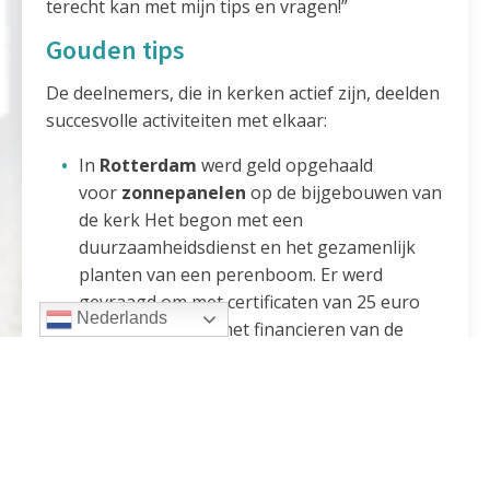
terecht kan met mijn tips en vragen!”
Gouden tips
De deelnemers, die in kerken actief zijn, deelden
succesvolle activiteiten met elkaar:
In
Rotterdam
werd geld opgehaald
voor
zonnepanelen
op de bijgebouwen van
de kerk Het begon met een
duurzaamheidsdienst en het gezamenlijk
planten van een perenboom. Er werd
gevraagd om met certificaten van 25 euro
Nederlands
bij te dragen aan het financieren van de
zonnepanelen. Al gauw was het geld bij
elkaar voor tien panelen. Het gehele proces
van start tot de symbolische wijding van de
installatie vergde geduld, maar er wordt nog
steeds positief over gesproken.