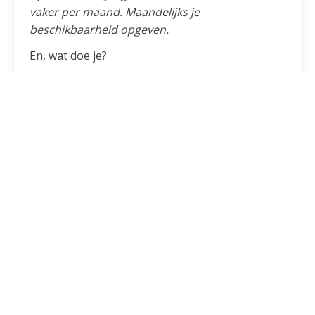
vaker per maand. Maandelijks je
beschikbaarheid opgeven.
En, wat doe je?
Natuurlijk heb je nog vragen, en misschien
twijfel je wel. Dat nemen we niet weg met nog
meer tekst, maar wel met een kop koffie! Dus
laat wat van je horen, na jouw en onze vakantie
ontmoeten we je graag!
Fijne vakantie!
E-mail:
info@santegidioapeldoorn.nl
Telefoon Algemeen: + 31(0) 6 16 91 27 27
Telefoon Kledingbank: +31(0) 6 80 08 70 42