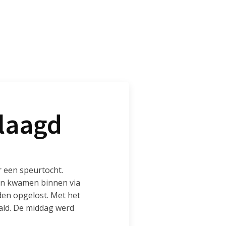
slaagd
 een speurtocht.
gen kwamen binnen via
en opgelost. Met het
ald. De middag werd