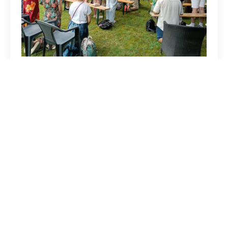
Bron:
jongaartsbisdom,nl
Delen: