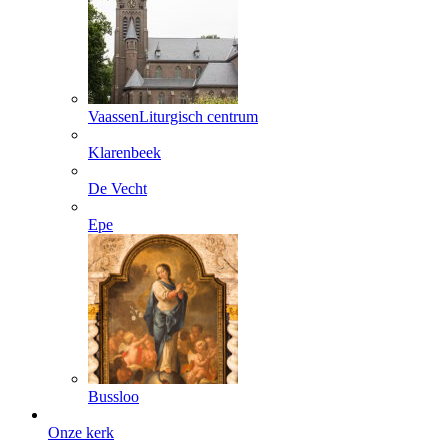
Vaassen
Liturgisch centrum
Klarenbeek
De Vecht
Epe
Bussloo
Onze kerk