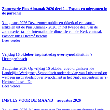
Zomerserie Pius Almanak 2026 deel 2 – Expats en migranten in
de parochie
3 augustus 2026
Deze zomer publiceert rkkerk.nl een aantal
artikelen uit de Pius Almanak 2026. In het tweede deel van de
zomerserie staat de internationale dimensie van de Kerk centraal.
Pastoor Jules Dresmé beschri
Lees verder
Vrijdag 16 oktober inspiratiedag over synodaliteit in ‘s-
Hertogenbosch
3 augustus 2026
Op vrijdag 16 oktober 2026 organiseert de
Landelijke Werkgroep Synodaliteit onder de vlag van Luisterend op
weg een inspiratiedag over synodaliteit in het Sint-Janscentrum in ’s-
Hertogenbosch. De
Lees verder
IMPULS VOOR DE MAAND – augustus 2026
3 augustus 2026
Je laten verrassen De grote wetenschapper Louis