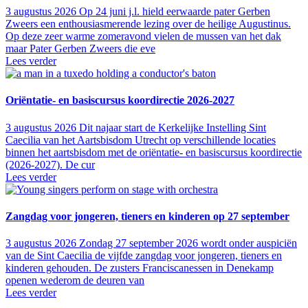
3 augustus 2026
Op 24 juni j.l. hield eerwaarde pater Gerben
Zweers een enthousiasmerende lezing over de heilige Augustinus.
Op deze zeer warme zomeravond vielen de mussen van het dak
maar Pater Gerben Zweers die eve
Lees verder
Oriëntatie- en basiscursus koordirectie 2026-2027
3 augustus 2026
Dit najaar start de Kerkelijke Instelling Sint
Caecilia van het Aartsbisdom Utrecht op verschillende locaties
binnen het aartsbisdom met de oriëntatie- en basiscursus koordirectie
(2026-2027). De cur
Lees verder
Zangdag voor jongeren, tieners en kinderen op 27 september
3 augustus 2026
Zondag 27 september 2026 wordt onder auspiciën
van de Sint Caecilia de vijfde zangdag voor jongeren, tieners en
kinderen gehouden. De zusters Franciscanessen in Denekamp
openen wederom de deuren van
Lees verder