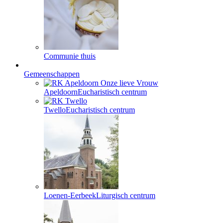
Communie thuis
Gemeenschappen
Apeldoorn
Eucharistisch centrum
Twello
Eucharistisch centrum
Loenen-Eerbeek
Liturgisch centrum