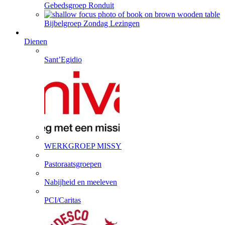
Gebedsgroep Ronduit
Bijbelgroep Zondag Lezingen
Dienen
Sant’Egidio
WERKGROEP MISSY
Pastoraatsgroepen
Nabijheid en meeleven
PCI/Caritas