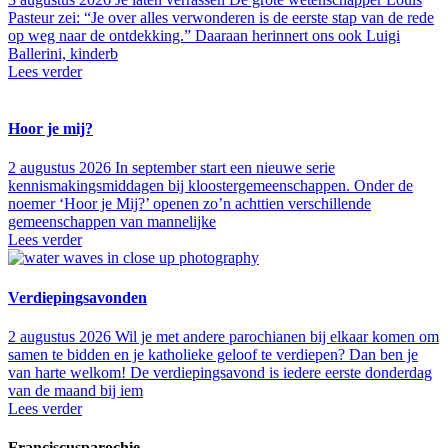
Pasteur zei: “Je over alles verwonderen is de eerste stap van de rede
op weg naar de ontdekking.” Daaraan herinnert ons ook Luigi
Ballerini, kinderb
Lees verder
Hoor je mij?
2 augustus 2026
In september start een nieuwe serie
kennismakingsmiddagen bij kloostergemeenschappen. Onder de
noemer ‘Hoor je Mij?’ openen zo’n achttien verschillende
gemeenschappen van mannelijke
Lees verder
Verdiepingsavonden
2 augustus 2026
Wil je met andere parochianen bij elkaar komen om
samen te bidden en je katholieke geloof te verdiepen? Dan ben je
van harte welkom! De verdiepingsavond is iedere eerste donderdag
van de maand bij iem
Lees verder
Franciscusparochie