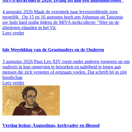
MIVA-kerkcollecte 2026: Draag bij aan een ambulanceboot
4 augustus 2026
Maak de oversteek naar levensreddende zorg
mogelijk Op 15 en 16 augustus heeft arts Athuman uit Tanzania
uw hulp hard nodig tijdens de MIVA-kerkcollecte: “Hier op de
afgelegen eilanden in het Vic
Lees verder
6de Wereld­dag van de Groot­ouders en de Ouderen
3 augustus 2026
Paus Leo XIV roept onder anderen jon­ge­ren op om
ouderen in hun omge­ving te bezoeken en nabij­heid te tonen aan
mensen die zich vergeten of een­zaam voelen. Dat schrijft hij in zijn
bood­schap
Lees verder
Verslag lezing: Augustinus, kerkvader en filosoof