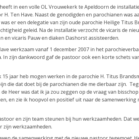
eeft in een volle OL Vrouwekerk te Apeldoorn de installatie
r H. Ten Have. Naast de genodigden en parochianen was a
k was er een delegatie van zijn oude parochie Heilige Titus 
chtigheid geleid. Na de installatie verzocht de vicaris de ni
an en vicaris Pauw en diaken Dashorst assisteerden.
ave werkzaam vanaf 1 december 2007 in het parochieverban
. In zijn dankwoord gaf de pastoor ook een korte schets v
ik 15 jaar heb mogen werken in de parochie H. Titus Brands
 die dat doet bij de parochianen die me dierbaar zijn. Teg
an de Heer was dat ik ja zou zeggen op de vraag van bisscho
n, en zie ik hoopvol en positief uit naar de samenwerking 
astoor en zijn team steunen bij hun werkzaamheden. Dat we
r zijn werkzaamheden.
ouwen de samenwerking met de nieuwe pastoor tegemoet. Het