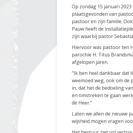
Op zondag 15 januari 2023 h
plaatsgevonden van pastoo
pastoor en zijn familie. Oo
Pauw heeft de installatieple
zijn waarbij pastor Sebasti
Hiervoor was pastoor ten H
parochie H. Titus Brandsma
afgelopen jaren.
“Ik ben heel dankbaar dat 
weemoed weg, ook om de pijn
in, dat het de bedoeling v
en omstreken te gaan werke
de Heer.”
Laten we allen de nieuwe p
wijsheid mogen vragen voo
Het bestuur ziet vol vertr