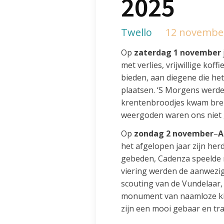
2025
Twello
12 novembe
Op
zaterdag 1 november
met verlies, vrijwillige kof
bieden, aan diegene die h
plaatsen. ‘S Morgens werd
krentenbroodjes kwam breng
weergoden waren ons niet g
Op
zondag 2 november
–
A
het afgelopen jaar zijn h
gebeden, Cadenza speelde 
viering werden de aanwezi
scouting van de Vundelaar, 
monument van naamloze kin
zijn een mooi gebaar en tra