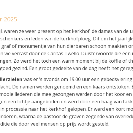
r 2025
jl. waren ze weer present op het kerkhof; de dames van de 
fieschenkers en leden van de kerkhofploeg. Dit om het jaarlij
et graf of monumentje van hun dierbaren schoon maakten om
en we verrast door de Caritas Twello-Duistervoorde die ee
en. Zo werd het toch een warm moment bij de koffie of th
oed gezind. Een groot gedeelte van de dag heeft het gere
llerzielen
was er ’s avonds om 19.00 uur een gebedsviering
erdacht. De namen werden genoemd en een kaars ontstoken. 
mooie liederen die mee gezongen werden door het koor en
gen een lichtje aangeboden en werd door een haag van fakk
in processie naar het kerkhof gelopen. Er werd een kort mom
deren, waarna de pastoor de graven zegende van overlede
ditie die door veel mensen op prijs wordt gesteld.