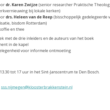
oor
dr. Karen Zwijze
(senior researcher Praktische Theologi
 kerkvernieuwing bij lokale kerken)
oor
drs. Heleen van de Reep
(bisschoppelijk gedelegeerde 
isatie, bisdom Rotterdam)
ffie en thee
et de drie inleiders en de auteurs van het boek
t in de kapel
egenheid voor informele ontmoeting
13.30 tot 17 uur in het Sint-Janscentrum te Den Bosch.
:
sss.nijmegen@kloosterbrakkenstein.nl
spiritualiteit