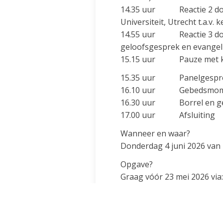
14.35 uur Reactie 2 d
Universiteit, Utrecht t.a.v.
14.55 uur Reactie 3 d
geloofsgesprek en evangel
15.15 uur Pauze met ko
15.35 uur Panelgesprek m
16.10 uur Gebedsmomen
16.30 uur Borrel en gel
17.00 uur Afsluiting
Wanneer en waar?
Donderdag 4 juni 2026 van 
Opgave?
Graag vóór 23 mei 2026 via
Bron:
centrum voor parochie