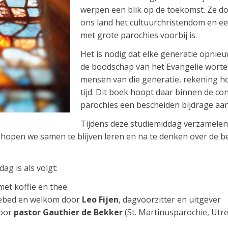
werpen een blik op de toekomst. Ze doe
ons land het cultuurchristendom en een
met grote parochies voorbij is.
Het is nodig dat elke generatie opnie
de boodschap van het Evangelie wortel
mensen van die generatie, rekening 
tijd. Dit boek hoopt daar binnen de co
parochies een bescheiden bijdrage aan
Tijdens deze studiemiddag verzamelen
 hopen we samen te blijven leren en na te denken over de be
g is als volgt:
 koffie en thee
bed en welkom door
Leo Fijen
, dagvoorzitter en uitgever
oor
pastor Gauthier de Bekker
(St. Martinusparochie, Utr