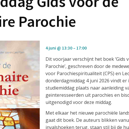
ddag Gids voor de
ire Parochie
4 juni @ 13:30
–
17:00
Dit voorjaar verschijnt het boek ‘Gids 
Parochie’, geschreven door de medew
voor Parochiespiritualiteit (CPS) en Leo
donderdagmiddag 4 juni 2026 vindt er
studiemiddag plaats naar aanleiding va
geïnteresseerden uit parochies en bi
uitgenodigd voor deze middag.
Met elkaar het nieuwe parochiële lan
gaat dit boek. De auteurs blikken vanu
invalshoeken terug, staan stil bij de h