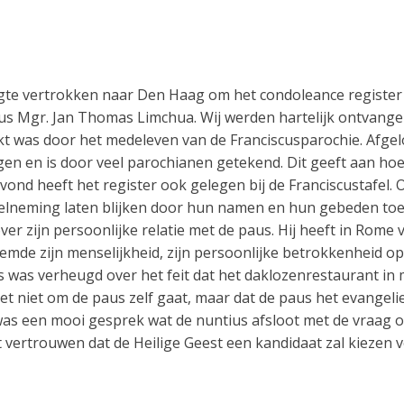
oegte vertrokken naar Den Haag om het condoleance register 
s Mgr. Jan Thomas Limchua. Wij werden hartelijk ontvangen
kt was door het medeleven van de Franciscusparochie. Afge
egen en is door veel parochianen getekend. Dit geeft aan hoe
ond heeft het register ook gelegen bij de Franciscustafel. 
lneming laten blijken door hun namen en hun gebeden toe
er zijn persoonlijke relatie met de paus. Hij heeft in Rome vi
mde zijn menselijkheid, zijn persoonlijke betrokkenheid op
 was verheugd over het feit dat het daklozenrestaurant in 
et niet om de paus zelf gaat, maar dat de paus het evangelie
 was een mooi gesprek wat de nuntius afsloot met de vraag 
vertrouwen dat de Heilige Geest een kandidaat zal kiezen v