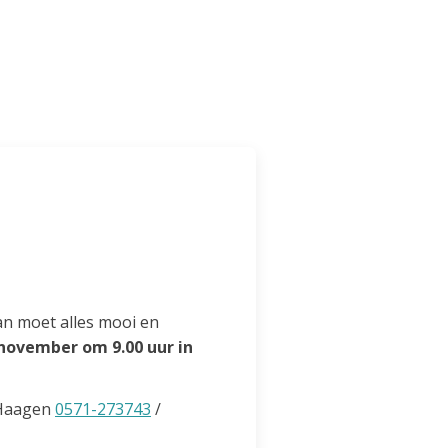
an moet alles mooi en
ovember om 9.00 uur in
.
n Haagen
0571-273743
/