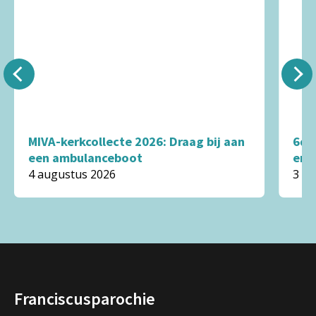
MIVA-kerkcollecte 2026: Draag bij aan
6de
een ambulanceboot
en 
4 augustus 2026
3 a
Franciscusparochie