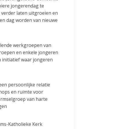
oiere jongerendag te
verder laten uitgroeien en
 een dag worden van nieuwe
hillende werkgroepen van
groepen en enkele jongeren
nitiatief waar jongeren
n persoonlijke relatie
hops en ruimte voor
vormselgroep van harte
igen
oms-Katholieke Kerk