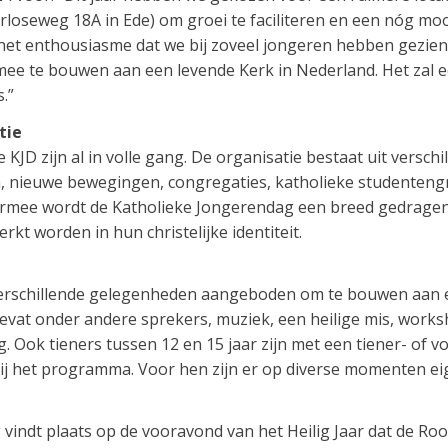
erloseweg 18A in Ede) om groei te faciliteren en een nóg mo
et enthousiasme dat we bij zoveel jongeren hebben gezien 
mee te bouwen aan een levende Kerk in Nederland. Het zal
.”
tie
KJD zijn al in volle gang. De organisatie bestaat uit versc
, nieuwe bewegingen, congregaties, katholieke studenten
rmee wordt de Katholieke Jongerendag een breed gedragen i
rkt worden in hun christelijke identiteit.
verschillende gelegenheden aangeboden om te bouwen aan ee
vat onder andere sprekers, muziek, een heilige mis, works
 Ook tieners tussen 12 en 15 jaar zijn met een tiener- of 
ij het programma. Voor hen zijn er op diverse momenten e
vindt plaats op de vooravond van het Heilig Jaar dat de Ro