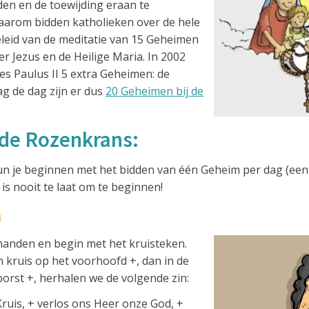
den en de toewijding eraan te
Daarom bidden katholieken over de hele
leid van de meditatie van 15 Geheimen
r Jezus en de Heilige Maria. In 2002
s Paulus II 5 extra Geheimen: de
g de dag zijn er dus
20 Geheimen bij de
de Rozenkrans:
un je beginnen met het bidden van één Geheim per dag (een t
is nooit te laat om te beginnen!
n
handen en begin met het kruisteken.
 kruis op het voorhoofd +, dan in de
borst +, herhalen we de volgende zin:
ruis, + verlos ons Heer onze God, +