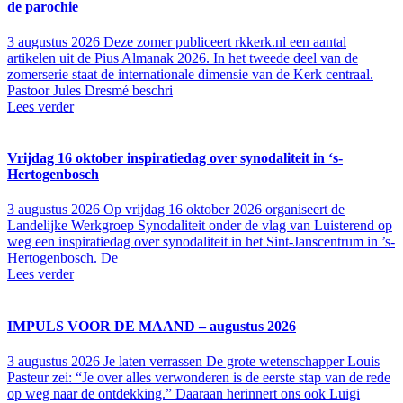
de parochie
3 augustus 2026
Deze zomer publiceert rkkerk.nl een aantal
artikelen uit de Pius Almanak 2026. In het tweede deel van de
zomerserie staat de internationale dimensie van de Kerk centraal.
Pastoor Jules Dresmé beschri
Lees verder
Vrijdag 16 oktober inspiratiedag over synodaliteit in ‘s-
Hertogenbosch
3 augustus 2026
Op vrijdag 16 oktober 2026 organiseert de
Landelijke Werkgroep Synodaliteit onder de vlag van Luisterend op
weg een inspiratiedag over synodaliteit in het Sint-Janscentrum in ’s-
Hertogenbosch. De
Lees verder
IMPULS VOOR DE MAAND – augustus 2026
3 augustus 2026
Je laten verrassen De grote wetenschapper Louis
Pasteur zei: “Je over alles verwonderen is de eerste stap van de rede
op weg naar de ontdekking.” Daaraan herinnert ons ook Luigi