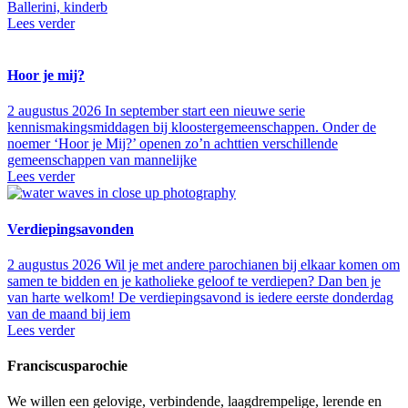
Ballerini, kinderb
Lees verder
Hoor je mij?
2 augustus 2026
In september start een nieuwe serie
kennismakingsmiddagen bij kloostergemeenschappen. Onder de
noemer ‘Hoor je Mij?’ openen zo’n achttien verschillende
gemeenschappen van mannelijke
Lees verder
Verdiepingsavonden
2 augustus 2026
Wil je met andere parochianen bij elkaar komen om
samen te bidden en je katholieke geloof te verdiepen? Dan ben je
van harte welkom! De verdiepingsavond is iedere eerste donderdag
van de maand bij iem
Lees verder
Franciscusparochie
We willen een gelovige, verbindende, laagdrempelige, lerende en