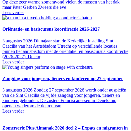
Op deze zeer warme zomeravond vielen de mussen van het dak
maar Pater Gerben Zweers die eve
Lees verder
Oriëntatie- en basiscursus koordirectie 2026-2027
3 augustus 2026
Dit najaar start de Kerkelijke Instelling Sint
Caecilia van het Aartsbisdom Utrecht op verschillende locaties
binnen het aartsbisdom met de oriëntatie- en basiscursus koordirectie
(2026-2027). De cur
Lees verder
Zangdag voor jongeren, tieners en kinderen op 27 september
3 augustus 2026
Zondag 27 september 2026 wordt onder auspiciën
van de Sint Caecilia de vijfde zangdag voor jongeren, tieners en
kinderen gehouden. De zusters Franciscanessen in Denekamp
openen wederom de deuren van
Lees verder
Zomerserie Pius Almanak 2026 deel 2 – Expats en migranten in