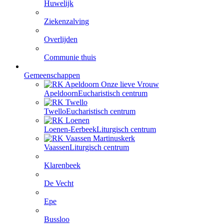
Huwelijk
Ziekenzalving
Overlijden
Communie thuis
Gemeenschappen
Apeldoorn
Eucharistisch centrum
Twello
Eucharistisch centrum
Loenen-Eerbeek
Liturgisch centrum
Vaassen
Liturgisch centrum
Klarenbeek
De Vecht
Epe
Bussloo