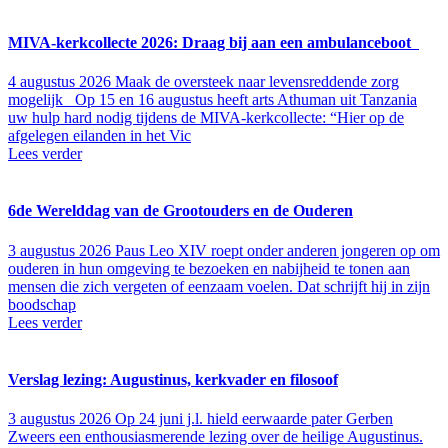
MIVA-kerkcollecte 2026: Draag bij aan een ambulanceboot
4 augustus 2026
Maak de oversteek naar levensreddende zorg
mogelijk Op 15 en 16 augustus heeft arts Athuman uit Tanzania
uw hulp hard nodig tijdens de MIVA-kerkcollecte: “Hier op de
afgelegen eilanden in het Vic
Lees verder
6de Wereld­dag van de Groot­ouders en de Ouderen
3 augustus 2026
Paus Leo XIV roept onder anderen jon­ge­ren op om
ouderen in hun omge­ving te bezoeken en nabij­heid te tonen aan
mensen die zich vergeten of een­zaam voelen. Dat schrijft hij in zijn
bood­schap
Lees verder
Verslag lezing: Augustinus, kerkvader en filosoof
3 augustus 2026
Op 24 juni j.l. hield eerwaarde pater Gerben
Zweers een enthousiasmerende lezing over de heilige Augustinus.