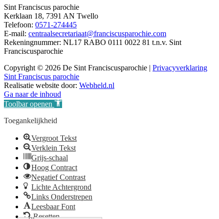
Sint Franciscus parochie
Kerklaan 18, 7391 AN Twello
Telefoon:
0571-274445
E-mail:
centraalsecretariaat@franciscusparochie.com
Rekeningnummer: NL17 RABO 0111 0022 81 t.n.v. Sint
Franciscusparochie
Copyright © 2026 De Sint Franciscusparochie |
Privacyverklaring
Sint Franciscus parochie
Realisatie website door:
Webheld.nl
Ga naar de inhoud
Toolbar openen
Toegankelijkheid
Vergroot Tekst
Verklein Tekst
Grijs-schaal
Hoog Contract
Negatief Contrast
Lichte Achtergrond
Links Onderstrepen
Leesbaar Font
Resetten