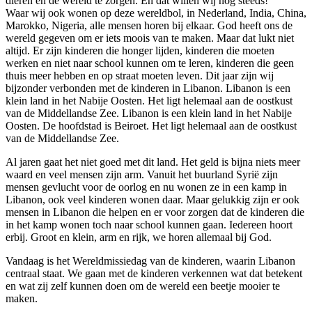
dieren en de wereld te zorgen. En dat willen wij nog steeds!
Waar wij ook wonen op deze wereldbol, in Nederland, India, China,
Marokko, Nigeria, alle mensen horen bij elkaar. God heeft ons de
wereld gegeven om er iets moois van te maken. Maar dat lukt niet
altijd. Er zijn kinderen die honger lijden, kinderen die moeten
werken en niet naar school kunnen om te leren, kinderen die geen
thuis meer hebben en op straat moeten leven. Dit jaar zijn wij
bijzonder verbonden met de kinderen in Libanon. Libanon is een
klein land in het Nabije Oosten. Het ligt helemaal aan de oostkust
van de Middellandse Zee. Libanon is een klein land in het Nabije
Oosten. De hoofdstad is Beiroet. Het ligt helemaal aan de oostkust
van de Middellandse Zee.
Al jaren gaat het niet goed met dit land. Het geld is bijna niets meer
waard en veel mensen zijn arm. Vanuit het buurland Syrië zijn
mensen gevlucht voor de oorlog en nu wonen ze in een kamp in
Libanon, ook veel kinderen wonen daar. Maar gelukkig zijn er ook
mensen in Libanon die helpen en er voor zorgen dat de kinderen die
in het kamp wonen toch naar school kunnen gaan. Iedereen hoort
erbij. Groot en klein, arm en rijk, we horen allemaal bij God.
Vandaag is het Wereldmissiedag van de kinderen, waarin Libanon
centraal staat. We gaan met de kinderen verkennen wat dat betekent
en wat zij zelf kunnen doen om de wereld een beetje mooier te
maken.