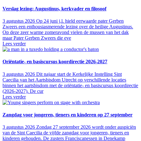
Verslag lezing: Augustinus, kerkvader en filosoof
3 augustus 2026
Op 24 juni j.l. hield eerwaarde pater Gerben
Zweers een enthousiasmerende lezing over de heilige Augustinus.
Op deze zeer warme zomeravond vielen de mussen van het dak
maar Pater Gerben Zweers die eve
Lees verder
Oriëntatie- en basiscursus koordirectie 2026-2027
3 augustus 2026
Dit najaar start de Kerkelijke Instelling Sint
Caecilia van het Aartsbisdom Utrecht op verschillende locaties
binnen het aartsbisdom met de oriëntatie- en basiscursus koordirectie
(2026-2027). De cur
Lees verder
Zangdag voor jongeren, tieners en kinderen op 27 september
3 augustus 2026
Zondag 27 september 2026 wordt onder auspiciën
van de Sint Caecilia de vijfde zangdag voor jongeren, tieners en
kinderen gehouden. De zusters Franciscanessen in Denekamp