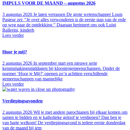
IMPULS VOOR DE MAAND – augustus 2026
3 augustus 2026
Je laten verrassen De grote wetenschapper Louis
Pasteur zei: “Je over alles verwonderen is de eerste stap van de rede
op weg naar de ontdekking.” Daaraan herinnert ons ook Luigi
Ballerini, kinderb
Lees verder
Hoor je mij?
2 augustus 2026
In september start een nieuwe serie
kennismakingsmiddagen bij kloostergemeenschappen. Onder de
noemer ‘Hoor je Mij?’ openen zo’n achttien verschillende
gemeenschappen van mannelijke
Lees verder
Verdiepingsavonden
2 augustus 2026
Wil je met andere parochianen bij elkaar komen om
samen te bidden en je katholieke geloof te verdiepen? Dan ben je
van harte welkom! De verdiepingsavond is iedere eerste donderdag
van de maand bij iem