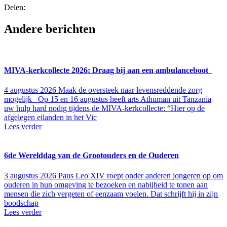
Delen:
Andere berichten
MIVA-kerkcollecte 2026: Draag bij aan een ambulanceboot
4 augustus 2026
Maak de oversteek naar levensreddende zorg
mogelijk Op 15 en 16 augustus heeft arts Athuman uit Tanzania
uw hulp hard nodig tijdens de MIVA-kerkcollecte: “Hier op de
afgelegen eilanden in het Vic
Lees verder
6de Wereld­dag van de Groot­ouders en de Ouderen
3 augustus 2026
Paus Leo XIV roept onder anderen jon­ge­ren op om
ouderen in hun omge­ving te bezoeken en nabij­heid te tonen aan
mensen die zich vergeten of een­zaam voelen. Dat schrijft hij in zijn
bood­schap
Lees verder