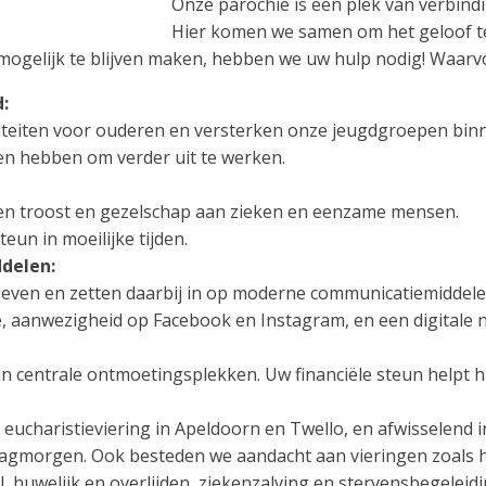
Onze parochie is een plek van verbindin
Hier komen we samen om het geloof te
 mogelijk te blijven maken, hebben we uw hulp nodig! Waar
:
teiten voor ouderen en versterken onze jeugdgroepen binn
nen hebben om verder uit te werken.
 troost en gezelschap aan zieken en eenzame mensen.
teun in moeilijke tijden.
delen:
geven en zetten daarbij in op moderne communicatiemiddele
, aanwezigheid op Facebook en Instagram, en een digitale n
n centrale ontmoetingsplekken. Uw financiële steun helpt hi
n eucharistieviering in Apeldoorn en Twello, en afwisselend
gmorgen. Ook besteden we aandacht aan vieringen zoals he
huwelijk en overlijden, ziekenzalving en stervensbegeleiding