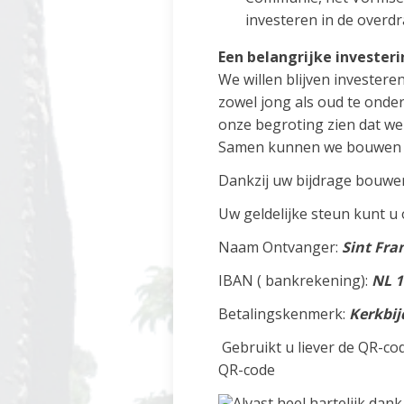
investeren in de overdr
Een belangrijke invester
We willen blijven investe
zowel jong als oud te onder
onze begroting zien dat we
Samen kunnen we bouwen aa
Dankzij uw bijdrage bouwe
Uw geldelijke steun kunt u
Naam Ontvanger:
Sint Fra
IBAN ( bankrekening):
NL 1
Betalingskenmerk:
Kerkbij
Gebruikt u liever de QR-c
QR-code
Alvast heel hartelijk dan