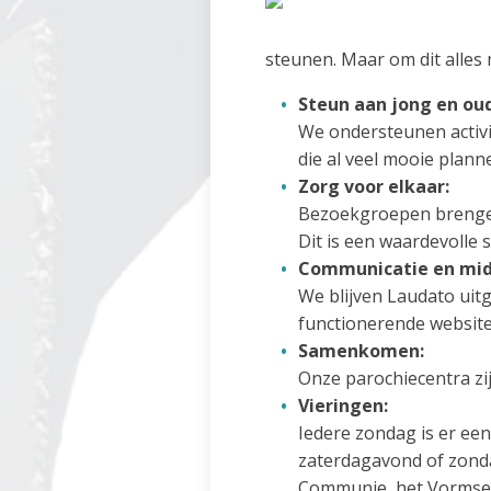
steunen. Maar om dit alles
Steun aan jong en oud
We ondersteunen activi
die al veel mooie plan
Zorg voor elkaar:
Bezoekgroepen brengen
Dit is een waardevolle s
Communicatie en mid
We blijven Laudato uit
functionerende website
Samenkomen:
Onze parochiecentra zij
Vieringen:
Iedere zondag is er ee
zaterdagavond of zonda
Communie, het Vormsel, 