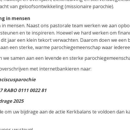
acht van geloofsontwikkeling (missionaire parochie).
ing in mensen
ren in mensen. Naast ons pastorale team werken we aan op
steunen en te inspireren. Hoewel we hard werken om financie
 dit jaar een klein tekort verwachten. Daarom doen we een 
n een sterke, warme parochiegemeenschap waar iedereen z
n we samen aan een levende en sterke parochiegemeensch
 overschrijven met internetbankieren naar:
nciscusparochie
7 RABO 0111 0022 81
drage 2025
ode om uw bijdrage aan de actie Kerkbalans te voldoen dan 
k voor uw steun!