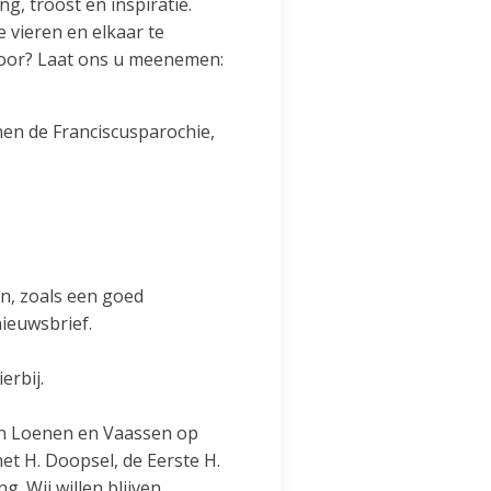
g, troost en inspiratie.
 vieren en elkaar te
voor? Laat ons u meenemen:
en de Franciscusparochie,
n, zoals een goed
ieuwsbrief.
erbij.
 in Loenen en Vaassen op
t H. Doopsel, de Eerste H.
. Wij willen blijven