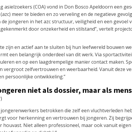
g asielzoekers (COA) vond in Don Bosco Apeldoorn een ges
 (azc) meer te bieden en zo verveling en de negatieve gevol
de jongeren in het azc structuur, veiligheid en een gevoel v
gekenmerkt door onzekerheid en stilstand”, vertelt projectc
e zijn en actief aan te sluiten bij hun leefwereld bouwen 
ormt een belangrijk onderdeel van dit werk. Via sportactivi
guleren en op een laagdrempelige manier contact maken. Spo
 vergroot zelfvertrouwen en weerbaarheid. Vanuit deze ve
en persoonlijke ontwikkeling.”
jongeren niet als dossier, maar als mens
)
 jongerenwerkers betrokken die zelf een vluchtverleden h
gt voor herkenning en vertrouwen bij jongeren. Zij begrijp
 houvast. Niet alleen professioneel, maar ook vanuit eigen 