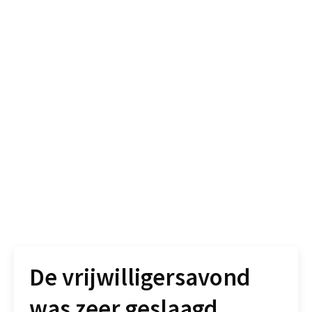
De vrijwilligersavond
was zeer geslaagd