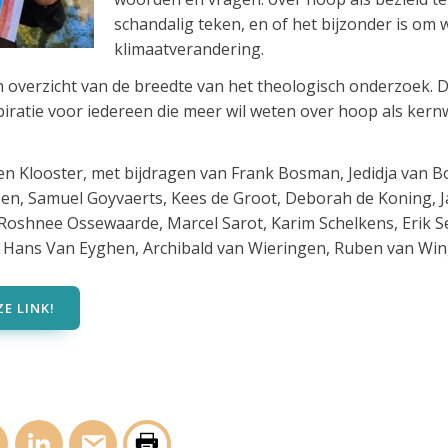
schandalig teken, en of het bijzonder is om
klimaatverandering.
 overzicht van de breedte van het theologisch onderzoek. D
piratie voor iedereen die meer wil weten over hoop als kern
en Klooster, met bijdragen van Frank Bosman, Jedidja van Bo
en, Samuel Goyvaerts, Kees de Groot, Deborah de Koning, Ja
Roshnee Ossewaarde, Marcel Sarot, Karim Schelkens, Erik S
 Hans Van Eyghen, Archibald van Wieringen, Ruben van Wi
E LINK!