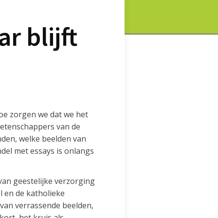
r blijft
hoe zorgen we dat we het
 wetenschappers van de
nden, welke beelden van
undel met essays is onlangs
van geestelijke verzorging
l en de katholieke
r van verrassende beelden,
ort, het kruis als