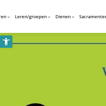
ren
Leren/groepen
Dienen
Sacramente
Toolbar openen