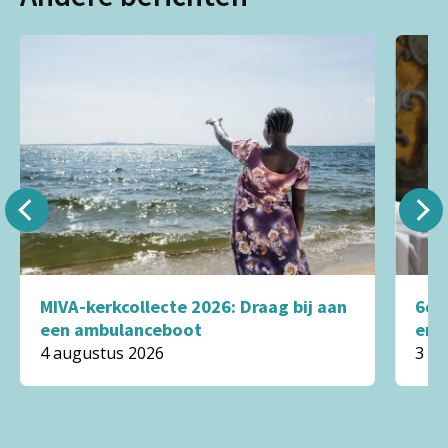
MIVA-kerkcollecte 2026: Draag bij aan
6de
een ambulanceboot
en 
4 augustus 2026
3 a