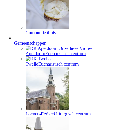
Communie thuis
Gemeenschappen
Apeldoorn
Eucharistisch centrum
Twello
Eucharistisch centrum
Loenen-Eerbeek
Liturgisch centrum