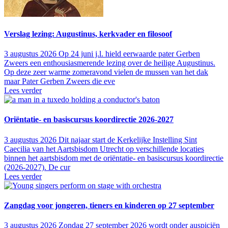
Verslag lezing: Augustinus, kerkvader en filosoof
3 augustus 2026
Op 24 juni j.l. hield eerwaarde pater Gerben
Zweers een enthousiasmerende lezing over de heilige Augustinus.
Op deze zeer warme zomeravond vielen de mussen van het dak
maar Pater Gerben Zweers die eve
Lees verder
Oriëntatie- en basiscursus koordirectie 2026-2027
3 augustus 2026
Dit najaar start de Kerkelijke Instelling Sint
Caecilia van het Aartsbisdom Utrecht op verschillende locaties
binnen het aartsbisdom met de oriëntatie- en basiscursus koordirectie
(2026-2027). De cur
Lees verder
Zangdag voor jongeren, tieners en kinderen op 27 september
3 augustus 2026
Zondag 27 september 2026 wordt onder auspiciën