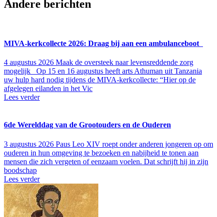
Andere berichten
MIVA-kerkcollecte 2026: Draag bij aan een ambulanceboot
4 augustus 2026
Maak de oversteek naar levensreddende zorg
mogelijk Op 15 en 16 augustus heeft arts Athuman uit Tanzania
uw hulp hard nodig tijdens de MIVA-kerkcollecte: “Hier op de
afgelegen eilanden in het Vic
Lees verder
6de Wereld­dag van de Groot­ouders en de Ouderen
3 augustus 2026
Paus Leo XIV roept onder anderen jon­ge­ren op om
ouderen in hun omge­ving te bezoeken en nabij­heid te tonen aan
mensen die zich vergeten of een­zaam voelen. Dat schrijft hij in zijn
bood­schap
Lees verder