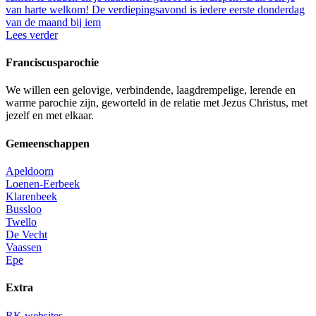
van harte welkom! De verdiepingsavond is iedere eerste donderdag
van de maand bij iem
Lees verder
Franciscusparochie
We willen een gelovige, verbindende, laagdrempelige, lerende en
warme parochie zijn, geworteld in de relatie met Jezus Christus, met
jezelf en met elkaar.
Gemeenschappen
Apeldoorn
Loenen-Eerbeek
Klarenbeek
Bussloo
Twello
De Vecht
Vaassen
Epe
Extra
RK websites