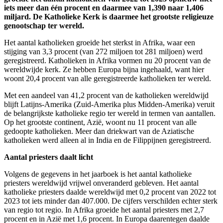
iets meer dan één procent en daarmee van 1,390 naar 1,406
miljard. De Katholieke Kerk is daarmee het grootste religieuze
genootschap ter wereld.
Het aantal katholieken groeide het sterkst in Afrika, waar een
stijging van 3,3 procent (van 272 miljoen tot 281 miljoen) werd
geregistreerd. Katholieken in Afrika vormen nu 20 procent van de
wereldwijde kerk. Ze hebben Europa bijna ingehaald, want hier
woont 20,4 procent van alle geregistreerde katholieken ter wereld.
Met een aandeel van 41,2 procent van de katholieken wereldwijd
blijft Latijns-Amerika (Zuid-Amerika plus Midden-Amerika) veruit
de belangrijkste katholieke regio ter wereld in termen van aantallen.
Op het grootste continent, Azië, woont nu 11 procent van alle
gedoopte katholieken. Meer dan driekwart van de Aziatische
katholieken werd alleen al in India en de Filippijnen geregistreerd.
Aantal priesters daalt licht
Volgens de gegevens in het jaarboek is het aantal katholieke
priesters wereldwijd vrijwel onveranderd gebleven. Het aantal
katholieke priesters daalde wereldwijd met 0,2 procent van 2022 tot
2023 tot iets minder dan 407.000. De cijfers verschilden echter sterk
van regio tot regio. In Afrika groeide het aantal priesters met 2,7
procent en in Azië met 1,6 procent. In Europa daarentegen daalde