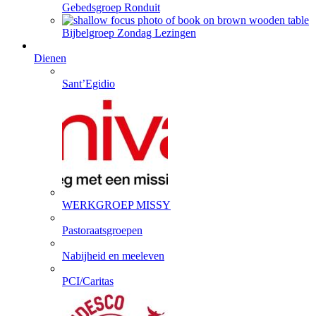
Gebedsgroep Ronduit
Bijbelgroep Zondag Lezingen
Dienen
Sant’Egidio
WERKGROEP MISSY
Pastoraatsgroepen
Nabijheid en meeleven
PCI/Caritas