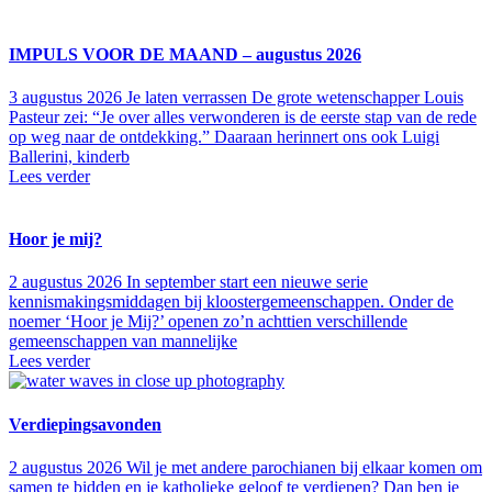
IMPULS VOOR DE MAAND – augustus 2026
3 augustus 2026
Je laten verrassen De grote wetenschapper Louis
Pasteur zei: “Je over alles verwonderen is de eerste stap van de rede
op weg naar de ontdekking.” Daaraan herinnert ons ook Luigi
Ballerini, kinderb
Lees verder
Hoor je mij?
2 augustus 2026
In september start een nieuwe serie
kennismakingsmiddagen bij kloostergemeenschappen. Onder de
noemer ‘Hoor je Mij?’ openen zo’n achttien verschillende
gemeenschappen van mannelijke
Lees verder
Verdiepingsavonden
2 augustus 2026
Wil je met andere parochianen bij elkaar komen om
samen te bidden en je katholieke geloof te verdiepen? Dan ben je