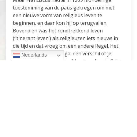
Maar Franciscus had al in 1209 mondelinge
toestemming van de paus gekregen om met
een nieuwe vorm van religieus leven te
beginnen, en daar kon hij op terugvallen.
Bovendien was het rondtrekkend leven
(‘itinerant leven’) als religieuzen iets nieuws in
die tijd en dat vroeg om een andere Regel. Het
maakt bijvoorbeeld nogal een verschil of je
Nederlands
iedere nacht in een eigen klooster slaapt of dat
je ‘s morgens niet weet waar je de komende
nacht zult verblijven.
Een tweede ding. Bij een regel kun je al gauw
denk aan het woord ‘voorschriften’. De broeders
moeten zus en zo leven. Maar veeleer dan een
aantal vóórschriften bevat de Regel een aantal
náschriften. Franciscus kreeg onverwacht een
aantal vrienden en andere bondgenoten die net
als hij wilden leven volgens het evangelie. En als