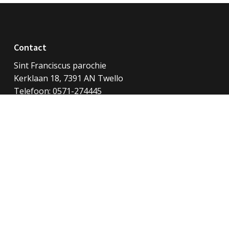
Contact
Sint Franciscus parochie
Kerklaan 18, 7391 AN Twello
Telefoon:
0571-274445
E-mail:
centraalsecretariaat@franciscusparochie.com
Rekeningnummer: NL17 RABO 0111 0022 81 t.n.v. Sint
Franciscusparochie
Realisatie website door:
Webheld.nl