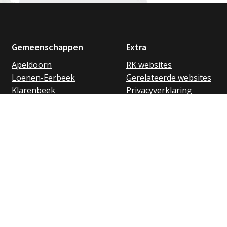
Gemeenschappen
Extra
Apeldoorn
RK websites
Loenen-Eerbeek
Gerelateerde websites
Klarenbeek
Privacyverklaring
Bussloo
Aanmelden
Twello
nieuwsbrief
De Vecht
Doneren
Vaassen
Epe
nt Franciscus parochie