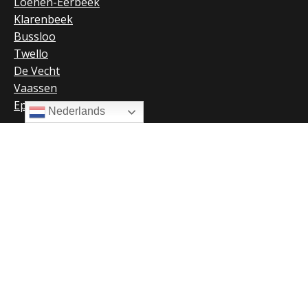
Loenen-Eerbeek
Klarenbeek
Bussloo
Twello
De Vecht
Vaassen
Epe
Nederlands
Extra
RK websites
Gerelateerde websites
Privacyverklaring
Aanmelden nieuwsbrief
Doneren
Contact
Sint Franciscus parochie