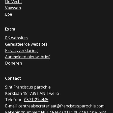
De Vecht
Vaassen
Epe
Extra
RK websites
Gerelateerde websites
Privacyverklaring
Aanmelden nieuwsbrief
Doneren
Contact
Sint Franciscus parochie
Kerklaan 18, 7391 AN Twello
Telefoon:
0571-274445
E-mail:
centraalsecretariaat@franciscusparochie.com
Rekeningnummer: NL17 RABO 0111 0022 81 t.n.v. Sint